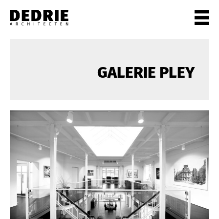
PROJECTEN
ALLE
GALERIE PLEY
PARTICULIEREN
KANTOREN
CULTUUR
WONEN
HORECA
WINKELS
STADSCENTRA
INFO