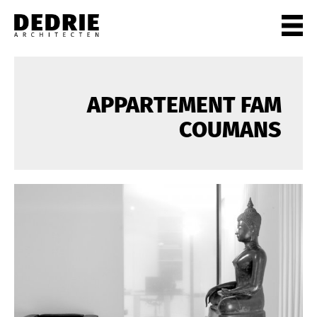
PROJECTEN
ALLE
APPARTEMENT FAM
PARTICULIEREN
COUMANS
KANTOREN
CULTUUR
WONEN
HORECA
WINKELS
STADSCENTRA
INFO